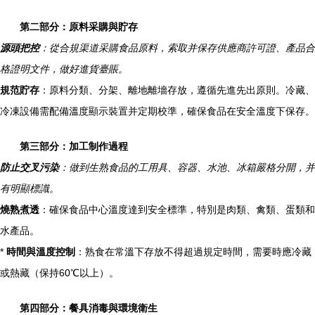
第二部分：原料采購與貯存
源頭把控
：從合規渠道采購食品原料，索取并保存供應商許可證、產品合
格證明文件，做好進貨臺賬。
規范貯存
：原料分類、分架、離地離墻存放，遵循先進先出原則。冷藏、
冷凍設備需配備溫度顯示裝置并定期校準，確保食品在安全溫度下保存。
第三部分：加工制作過程
防止交叉污染
：做到生熟食品的工用具、容器、水池、冰箱嚴格分開，并
有明顯標識。
燒熟煮透
：確保食品中心溫度達到安全標準，特別是肉類、禽類、蛋類和
水產品。
*
時間與溫度控制
：熟食在常溫下存放不得超過規定時間，需要時應冷藏
或熱藏（保持60℃以上）。
第四部分：餐具消毒與環境衛生