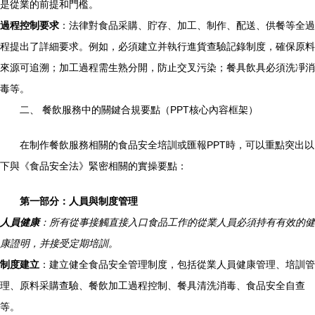
是從業的前提和門檻。
過程控制要求
：法律對食品采購、貯存、加工、制作、配送、供餐等全過
程提出了詳細要求。例如，必須建立并執行進貨查驗記錄制度，確保原料
來源可追溯；加工過程需生熟分開，防止交叉污染；餐具飲具必須洗凈消
毒等。
二、 餐飲服務中的關鍵合規要點（PPT核心內容框架）
在制作餐飲服務相關的食品安全培訓或匯報PPT時，可以重點突出以
下與《食品安全法》緊密相關的實操要點：
第一部分：人員與制度管理
人員健康
：所有從事接觸直接入口食品工作的從業人員必須持有有效的健
康證明，并接受定期培訓。
制度建立
：建立健全食品安全管理制度，包括從業人員健康管理、培訓管
理、原料采購查驗、餐飲加工過程控制、餐具清洗消毒、食品安全自查
等。