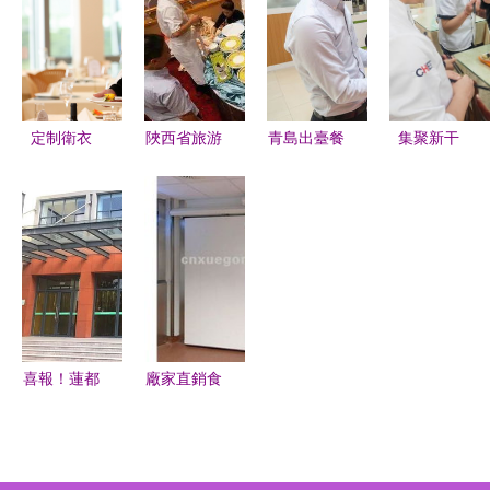
新與專業指
商
務競爭力的
勢日漸明晰
導
視覺藝術
定制衛衣
陜西省旅游
青島出臺餐
集聚新干
餐飲超市酒
住宿業餐飲
飲服務疫情
勁，激發新
店服務員工
服務現場實
防控12條
動能——飲
作服的秋冬
操培訓與技
暫停聚餐、
食服務中心
新風尚
能競賽圓滿
鼓勵外賣、
質量提升系
落幕
開學后推行
列活動第一
分餐到班
期 餐飲服
務品質躍升
喜報！蓮都
廠家直銷食
行動紀實
區餐飲服務
品加工廠冷
質量再提
庫，常州雪
升，新增8
宮冷藏以品