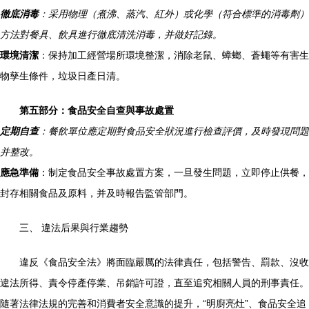
徹底消毒
：采用物理（煮沸、蒸汽、紅外）或化學（符合標準的消毒劑）
方法對餐具、飲具進行徹底清洗消毒，并做好記錄。
環境清潔
：保持加工經營場所環境整潔，消除老鼠、蟑螂、蒼蠅等有害生
物孳生條件，垃圾日產日清。
第五部分：食品安全自查與事故處置
定期自查
：餐飲單位應定期對食品安全狀況進行檢查評價，及時發現問題
并整改。
應急準備
：制定食品安全事故處置方案，一旦發生問題，立即停止供餐，
封存相關食品及原料，并及時報告監管部門。
三、 違法后果與行業趨勢
違反《食品安全法》將面臨嚴厲的法律責任，包括警告、罰款、沒收
違法所得、責令停產停業、吊銷許可證，直至追究相關人員的刑事責任。
隨著法律法規的完善和消費者安全意識的提升，“明廚亮灶”、食品安全追