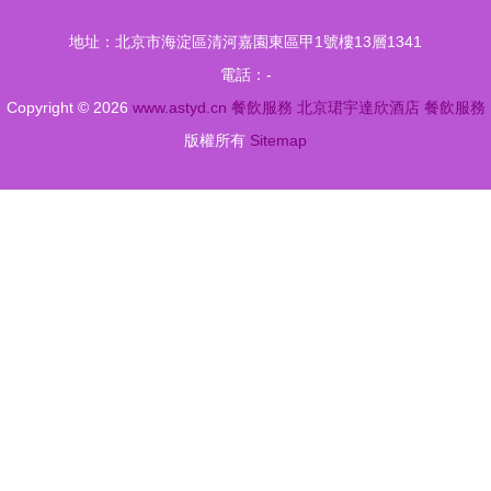
家A級食品
質服務立足
地址：北京市海淀區清河嘉園東區甲1號樓13層1341
安全單位
肉類加工與
電話：-
餐飲行業
Copyright © 2026
www.astyd.cn
餐飲服務
北京珺宇達欣酒店
餐飲服務
版權所有
Sitemap