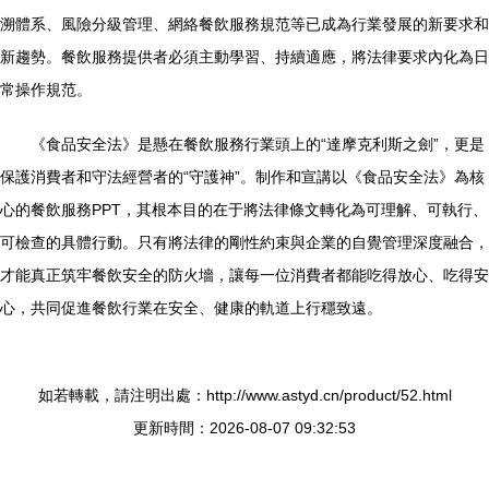
溯體系、風險分級管理、網絡餐飲服務規范等已成為行業發展的新要求和
新趨勢。餐飲服務提供者必須主動學習、持續適應，將法律要求內化為日
常操作規范。
《食品安全法》是懸在餐飲服務行業頭上的“達摩克利斯之劍”，更是
保護消費者和守法經營者的“守護神”。制作和宣講以《食品安全法》為核
心的餐飲服務PPT，其根本目的在于將法律條文轉化為可理解、可執行、
可檢查的具體行動。只有將法律的剛性約束與企業的自覺管理深度融合，
才能真正筑牢餐飲安全的防火墻，讓每一位消費者都能吃得放心、吃得安
心，共同促進餐飲行業在安全、健康的軌道上行穩致遠。
如若轉載，請注明出處：http://www.astyd.cn/product/52.html
更新時間：2026-08-07 09:32:53