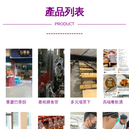
產品列表
PRODUCT
----------------
重慶巴香韻
臺裕膳食管
多元場景下
高端餐飲遇
餐飲管理咨
理服務 全
的燒烤店成
冷，新精致
詢服務部
方位餐飲解
品展示策略
主義擴容
餐飲服務創
決方案提供
提升餐飲服
餐飲消費趨